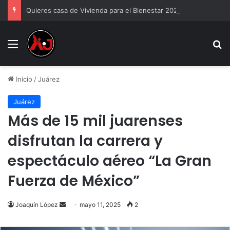
Quieres casa de Vivienda para el Bienestar 2026
Menu
B
Inicio
/
Juárez
Juárez
Más de 15 mil juarenses
disfrutan la carrera y
espectáculo aéreo “La Gran
Fuerza de México”
Send
Joaquín López
mayo 11, 2025
2
an
email