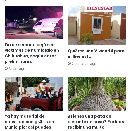
Fin de semana dejó seis
víct1m4s de h0mic1dio en
Qui3res una Viviend4 para
Chihuahua, según cifras
el Bienestar
preliminares
2 semanas ago
6 días ago
Ya hay material de
¿Tienes una pata de
construcción gr4t1s en
elefante en casa? Podrías
Municipio; así puedes
recibir una multa