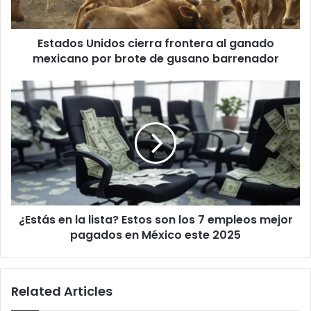
por
brote
Estados Unidos cierra frontera al ganado
de
gusano
mexicano por brote de gusano barrenador
barrenador
¿Estás
en
la
lista?
Estos
son
los
7
empleos
¿Estás en la lista? Estos son los 7 empleos mejor
mejor
pagados
pagados en México este 2025
en
México
este
Related Articles
2025