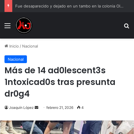
Fue desaparecido y dejado en un tambo en la colonia Olivia Espinoza
Menu
B
Inicio
/
Nacional
Nacional
Más de 14 ad0lescent3s
1ntoxicad0s tras presunta
dr0g4
Send
Joaquín López
febrero 21, 2026
4
an
email