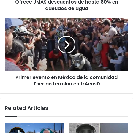
Ofrece JMAS descuentos de hasta 80% en
agua
adeudos de agua
Primer
evento
en
México
de
la
comunidad
Therian
termina
Primer evento en México de la comunidad
en
fr4cas0
Therian termina en fr4cas0
Related Articles