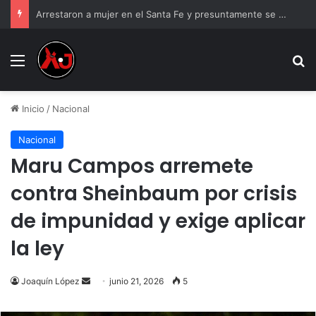
Arrestaron a mujer en el Santa Fe y presuntamente se burló; la exhibieron asustada
Menu
B
Inicio
/
Nacional
Nacional
Maru Campos arremete
contra Sheinbaum por crisis
de impunidad y exige aplicar
la ley
Send
Joaquín López
junio 21, 2026
5
an
email