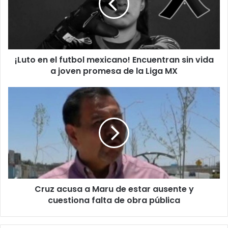
mexicano!
Encuentran
sin
vida
a
¡Luto en el futbol mexicano! Encuentran sin vida
joven
promesa
a joven promesa de la Liga MX
de
la
Cruz
Liga
acusa
MX
a
Maru
de
estar
ausente
y
cuestiona
Cruz acusa a Maru de estar ausente y
falta
de
cuestiona falta de obra pública
obra
pública