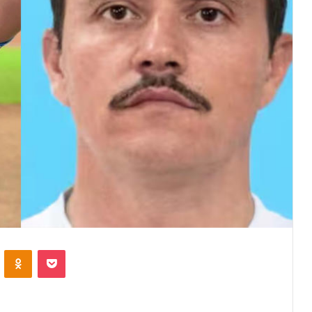
VKontakte
Odnoklassniki
Pocket