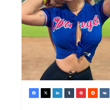
Facebook
X
LinkedIn
Tumblr
Pinterest
Reddit