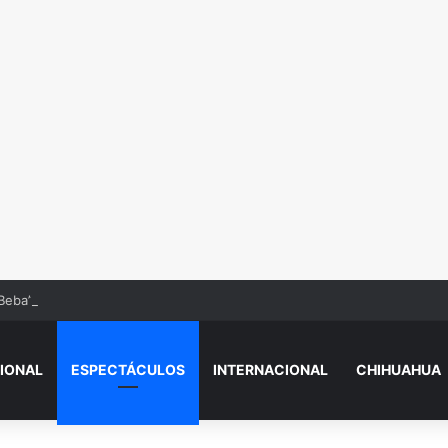
Beba’? Su reacción en vivo tras la mu3rt3 de César Gastélum se viraliza
IONAL
ESPECTÁCULOS
INTERNACIONAL
CHIHUAHUA