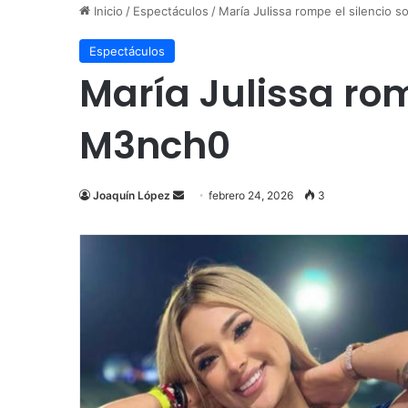
Inicio
/
Espectáculos
/
María Julissa rompe el silencio s
Espectáculos
María Julissa romp
M3nch0
Send
Joaquín López
febrero 24, 2026
3
an
email