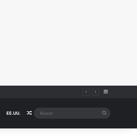
Sidebar
Random Article
Buscar
EE.UU.