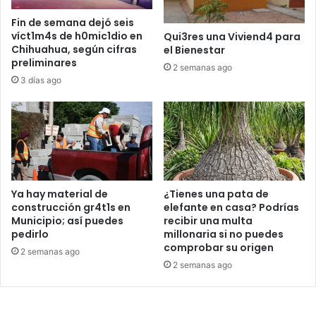
Fin de semana dejó seis
víct1m4s de h0mic1dio en
Qui3res una Viviend4 para
Chihuahua, según cifras
el Bienestar
preliminares
2 semanas ago
3 días ago
Ya hay material de
¿Tienes una pata de
construcción gr4t1s en
elefante en casa? Podrías
Municipio; así puedes
recibir una multa
pedirlo
millonaria si no puedes
comprobar su origen
2 semanas ago
2 semanas ago