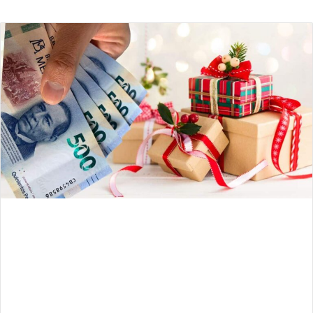
an
email