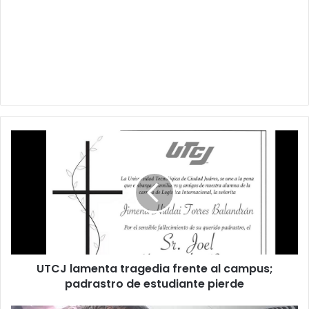
UTCJ
lamenta
tragedia
frente
al
campus;
padrastro
de
estudiante
UTCJ lamenta tragedia frente al campus;
pierde
padrastro de estudiante pierde