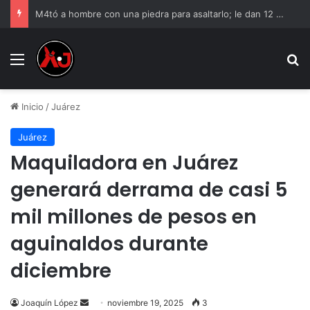
M4tó a hombre con una piedra para asaltarlo; le dan 12 años de cárcel
Menu
B
Inicio
/
Juárez
Juárez
Maquiladora en Juárez
generará derrama de casi 5
mil millones de pesos en
aguinaldos durante
diciembre
Send
Joaquín López
noviembre 19, 2025
3