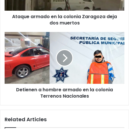
dos
muertos
Ataque armado en la colonia Zaragoza deja
dos muertos
Detienen
a
hombre
armado
en
la
colonia
Terrenos
Nacionales
Detienen a hombre armado en la colonia
Terrenos Nacionales
Related Articles