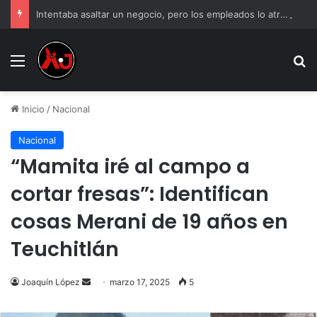
Intentaba asaltar un negocio, pero los empleados lo atraparon en Juárez
Menu
B
Inicio
/
Nacional
Nacional
“Mamita iré al campo a
cortar fresas”: Identifican
cosas Merani de 19 años en
Teuchitlán
Send
Joaquín López
marzo 17, 2025
5
an
email