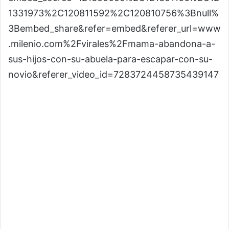
1331973%2C120811592%2C120810756%3Bnull%
3Bembed_share&refer=embed&referer_url=www
.milenio.com%2Fvirales%2Fmama-abandona-a-
sus-hijos-con-su-abuela-para-escapar-con-su-
novio&referer_video_id=7283724458735439147