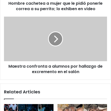
Hombre cachetea a mujer que le pidió ponerle
a
su
correa a su perrito; lo exhiben en video
perrito;
lo
Maestra
exhiben
confronta
en
a
video
alumnos
por
hallazgo
de
excremento
en
Maestra confronta a alumnos por hallazgo de
el
salón
excremento en el salón
Related Articles