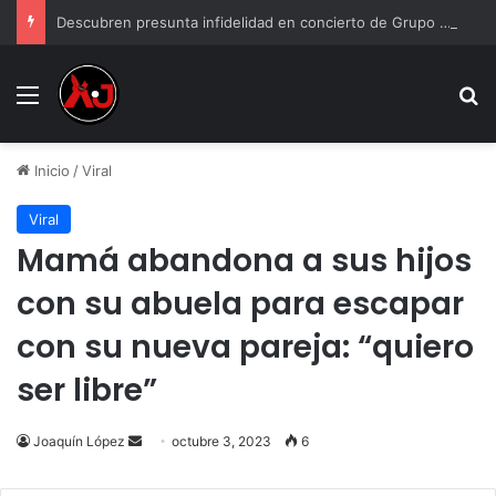
Descubren presunta infidelidad en concierto de Grupo Firme: “Mi prima anda con el esposo de mi hermana”
Menu
B
Inicio
/
Viral
Viral
Mamá abandona a sus hijos
con su abuela para escapar
con su nueva pareja: “quiero
ser libre”
Send
Joaquín López
octubre 3, 2023
6
an
email