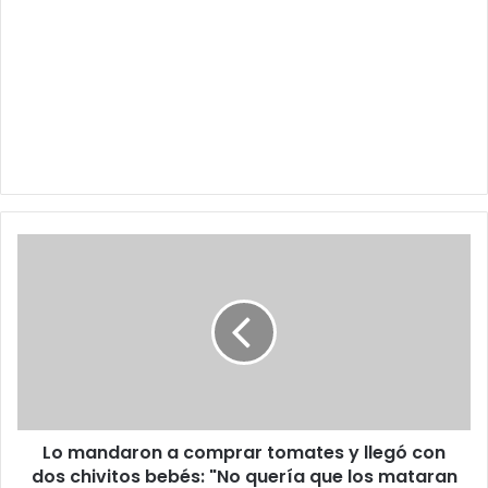
Lo
mandaron
a
comprar
tomates
y
llegó
con
dos
Lo mandaron a comprar tomates y llegó con
chivitos
bebés:
dos chivitos bebés: "No quería que los mataran