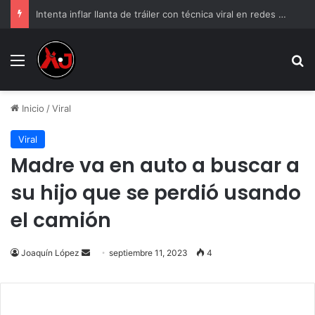
Intenta inflar llanta de tráiler con técnica viral en redes y casi muere en el intento
Menu
B
Inicio
/
Viral
Viral
Madre va en auto a buscar a
su hijo que se perdió usando
el camión
Send
Joaquín López
septiembre 11, 2023
4
an
email