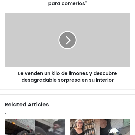
"No
para comerlos"
quería
que
Le
los
venden
mataran
un
para
kilo
comerlos"
de
limones
y
descubre
desagradable
Le venden un kilo de limones y descubre
sorpresa
en
desagradable sorpresa en su interior
su
interior
Related Articles