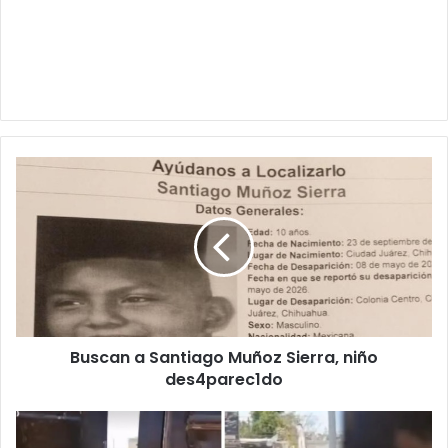
Buscan
a
Santiago
Muñoz
Sierra,
niño
des4parec1do
Buscan a Santiago Muñoz Sierra, niño
des4parec1do
Hombre
queda