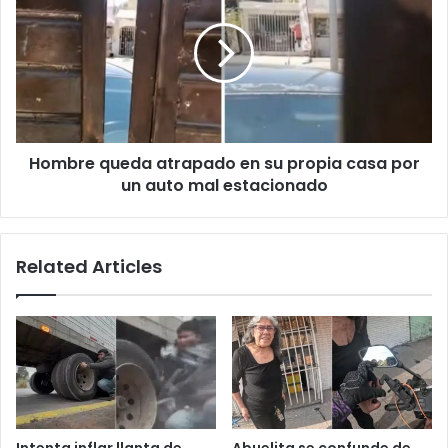
atrapado
en
su
propia
casa
por
un
Hombre queda atrapado en su propia casa por
auto
mal
un auto mal estacionado
estacionado
Related Articles
Intenta inflar llanta de
Abuelita se confunde de