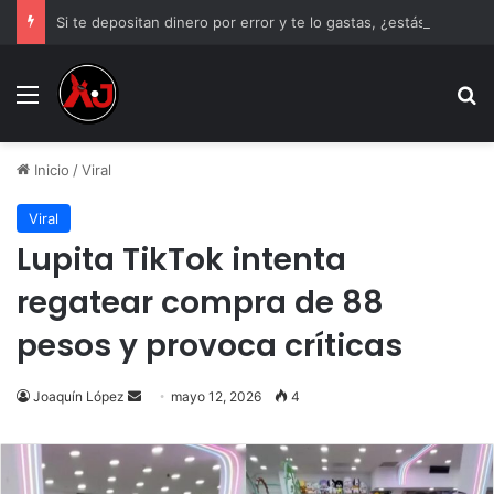
Si te depositan dinero por error y te lo gastas, ¿estás obligado a devolverlo?
Menu
B
Inicio
/
Viral
Viral
Lupita TikTok intenta
regatear compra de 88
pesos y provoca críticas
Send
Joaquín López
mayo 12, 2026
4
an
email