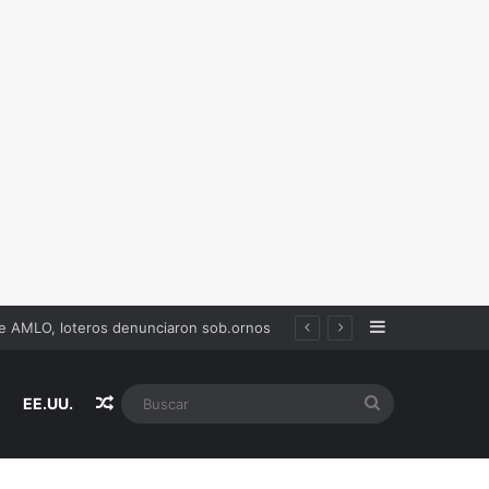
Sidebar
Random Article
Buscar
EE.UU.