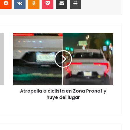
Atropella
a
ciclista
en
Zona
Pronaf
y
huye
del
Atropella a ciclista en Zona Pronaf y
lugar
huye del lugar