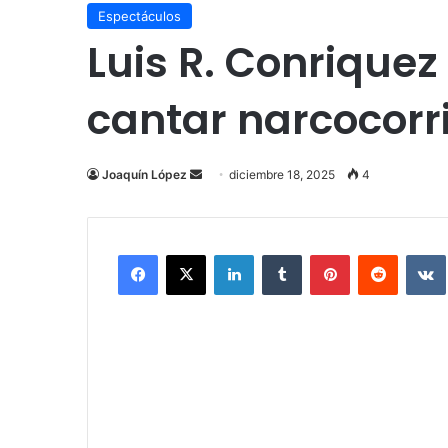
Espectáculos
Luis R. Conrique
cantar narcocor
Send
Joaquín López
diciembre 18, 2025
4
an
email
Facebook
X
LinkedIn
Tumblr
Pinterest
Reddit