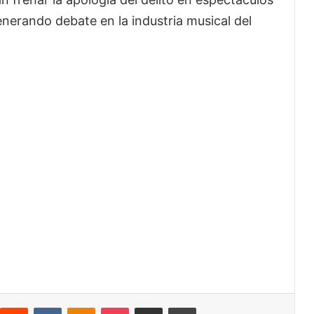
enerando debate en la industria musical del
interest
Reddit
VKontakte
Odnoklassniki
Pocket
Share via Email
Print