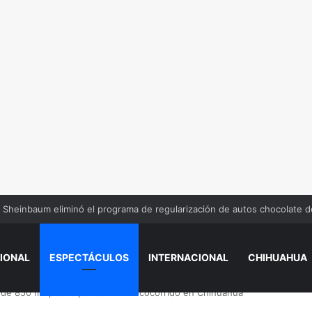
n dinero por error y te lo gastas, ¿estás obligado a devolverlo?
IONAL
ESPECTÁCULOS
INTERNACIONAL
CHIHUAHUA
 de 850 mil pesos por cantar narcocorrido en Chihuahua