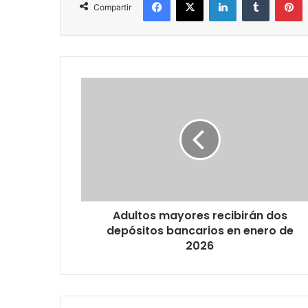
Compartir
Adultos
mayores
recibirán
dos
depósitos
bancarios
en
enero
de
Adultos mayores recibirán dos
2026
depósitos bancarios en enero de
2026