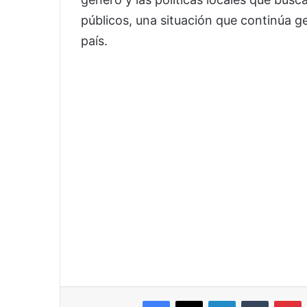
públicos, una situación que continúa g
país.
Facebook
X
LinkedIn
Tumblr
P