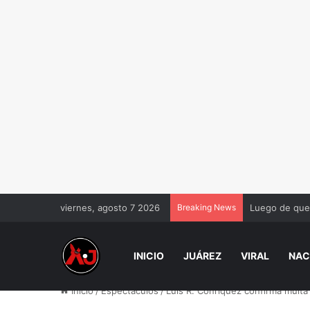
viernes, agosto 7 2026
Breaking News
Si te deposita
INICIO
JUÁREZ
VIRAL
NAC
Inicio
/
Espectáculos
/
Luis R. Conriquez confirma multa