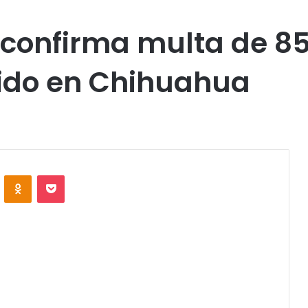
z confirma multa de 8
rido en Chihuahua
VKontakte
Odnoklassniki
Pocket