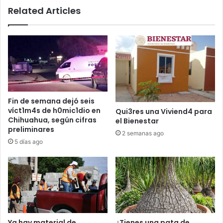
Related Articles
Fin de semana dejó seis
víct1m4s de h0mic1dio en
Qui3res una Viviend4 para
Chihuahua, según cifras
el Bienestar
preliminares
2 semanas ago
5 días ago
Ya hay material de
¿Tienes una pata de