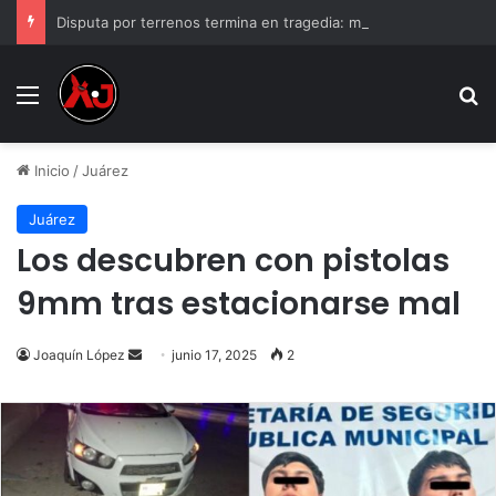
Disputa por terrenos termina en tragedia: mu3r3 padre de familia tras recibir varios d1sp4ros
Menu
B
Inicio
/
Juárez
Juárez
Los descubren con pistolas
9mm tras estacionarse mal
Send
Joaquín López
junio 17, 2025
2
an
email