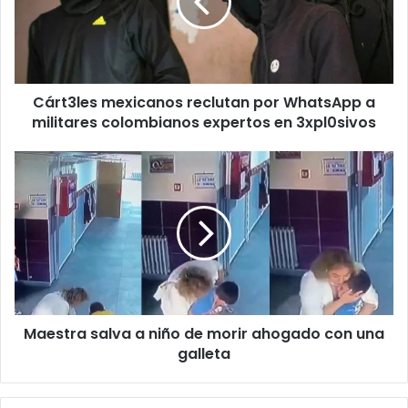
WhatsApp
a
militares
colombianos
expertos
Cárt3les mexicanos reclutan por WhatsApp a
en
3xpl0sivos
militares colombianos expertos en 3xpl0sivos
Maestra
salva
a
niño
de
morir
ahogado
con
una
Maestra salva a niño de morir ahogado con una
galleta
galleta