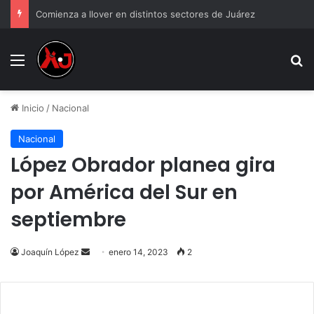
Comienza a llover en distintos sectores de Juárez
Menu
B
Inicio
/
Nacional
Nacional
López Obrador planea gira
por América del Sur en
septiembre
Send
Joaquín López
enero 14, 2023
2
an
email