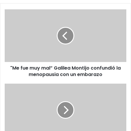
"Me
fue
muy
mal”
Galilea
Montijo
confundió
la
menopausia
"Me fue muy mal” Galilea Montijo confundió la
con
un
menopausia con un embarazo
embarazo
"Hasta
abajo"
mujer
baila
tras
esperar
en
la