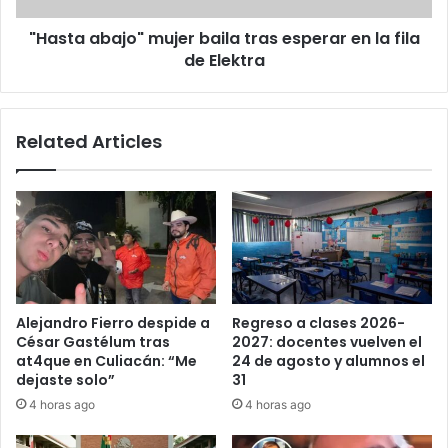
fila
"Hasta abajo" mujer baila tras esperar en la fila
de
Elektra
de Elektra
Related Articles
Alejandro Fierro despide a
Regreso a clases 2026-
César Gastélum tras
2027: docentes vuelven el
at4que en Culiacán: “Me
24 de agosto y alumnos el
dejaste solo”
31
4 horas ago
4 horas ago