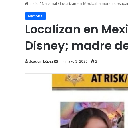
Inicio
/
Nacional
/
Localizan en Mexicali a menor desapa
Nacional
Localizan en Mex
Disney; madre de
Send
Joaquín López
mayo 3, 2025
2
an
email