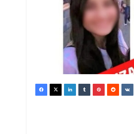
Facebook
X
LinkedIn
Tumblr
Pinterest
Reddit