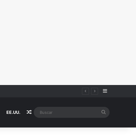
Sidebar
icio acusado de haberla v10lad0
Random Article
Buscar
EE.UU.