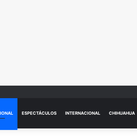
e, joven víctima de f3min1cid1o en academia militarizada, enfrentará ju
IONAL
ESPECTÁCULOS
INTERNACIONAL
CHIHUAHUA