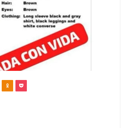
VKontakte
Odnoklassniki
Pocket