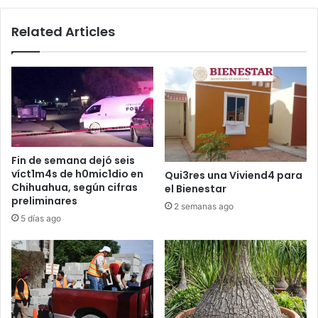
Related Articles
Fin de semana dejó seis
víct1m4s de h0mic1dio en
Qui3res una Viviend4 para
Chihuahua, según cifras
el Bienestar
preliminares
2 semanas ago
5 días ago