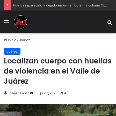
Fue desaparecido y dejado en un tambo en la colonia Olivia Espinoza
Menu
B
Inicio
/
Juárez
Juárez
Localizan cuerpo con huellas
de violencia en el Valle de
Juárez
Send
Joaquín López
julio 1, 2026
4
an
email