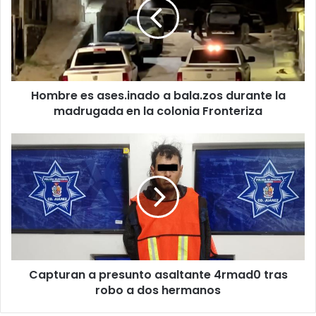
a
bala.zos
durante
la
madrugada
en
Hombre es ases.inado a bala.zos durante la
la
colonia
madrugada en la colonia Fronteriza
Fronteriza
Capturan
a
presunto
asaltante
4rmad0
tras
robo
a
dos
Capturan a presunto asaltante 4rmad0 tras
hermanos
robo a dos hermanos