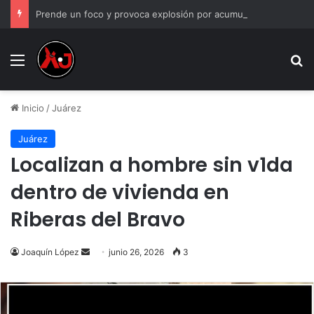
Prende un foco y provoca explosión por acumulación de gas en Juárez
Menu
B
Inicio
/
Juárez
Juárez
Localizan a hombre sin v1da
dentro de vivienda en
Riberas del Bravo
Send
Joaquín López
junio 26, 2026
3
an
email