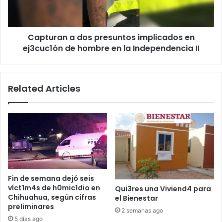
ej3cuc1ón
de
hombre
Capturan a dos presuntos implicados en
en
la
ej3cuc1ón de hombre en la Independencia II
Independencia
II
Related Articles
Fin de semana dejó seis
víct1m4s de h0mic1dio en
Qui3res una Viviend4 para
Chihuahua, según cifras
el Bienestar
preliminares
2 semanas ago
5 días ago