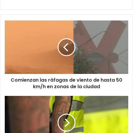
Comienzan
las
ráfagas
de
viento
de
hasta
50
km/h
Comienzan las ráfagas de viento de hasta 50
en
zonas
km/h en zonas de la ciudad
de
la
Capturan
ciudad
a
dos
presuntos
implicados
en