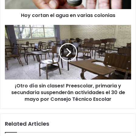
Hoy cortan el agua en varias colonias
¡Otro
día
sin
clases!
Preescolar,
primaria
y
secundaria
suspenderán
¡Otro día sin clases! Preescolar, primaria y
actividades
el
secundaria suspenderán actividades el 30 de
30
mayo por Consejo Técnico Escolar
de
mayo
por
Related Articles
Consejo
Técnico