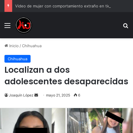
Video de mujer con comportamiento extraño en tienda y genera debate
Menu
B
Inicio
/
Chihuahua
Chihuahua
Localizan a dos
adolescentes desaparecidas
Send
Joaquín López
mayo 21, 2025
6
an
email