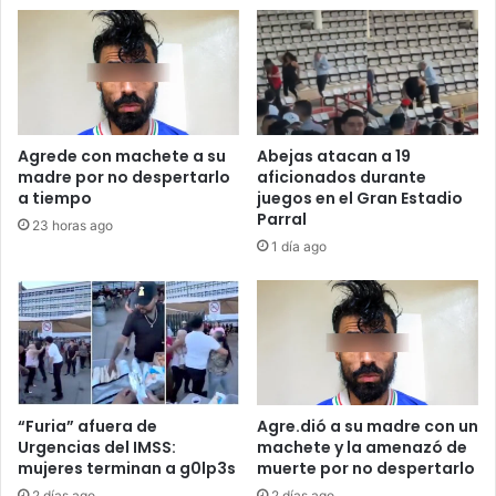
Escolar
Agrede con machete a su
Abejas atacan a 19
madre por no despertarlo
aficionados durante
a tiempo
juegos en el Gran Estadio
Parral
23 horas ago
1 día ago
“Furia” afuera de
Agre.dió a su madre con un
Urgencias del IMSS:
machete y la amenazó de
mujeres terminan a g0lp3s
muerte por no despertarlo
2 días ago
2 días ago