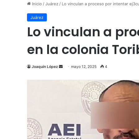
Inicio
/
Juárez
/
Lo vinculan a proceso por intentar ej3c
Juárez
Lo vinculan a pr
en la colonia Tor
Send
Joaquín López
mayo 12, 2025
4
an
email