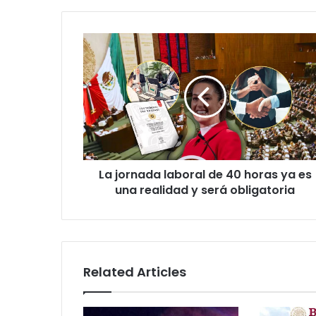
La
jornada
laboral
de
40
horas
ya
es
una
La jornada laboral de 40 horas ya es
realidad
y
una realidad y será obligatoria
será
obligatoria
Related Articles