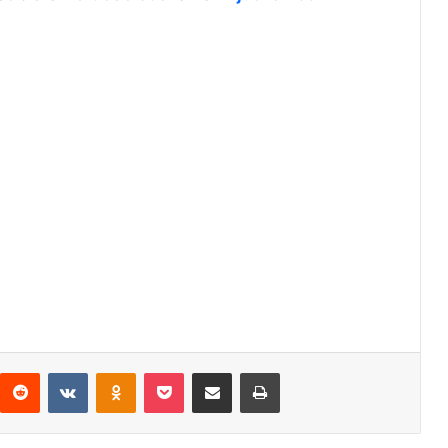
interest
Reddit
VKontakte
Odnoklassniki
Pocket
Share via Email
Print