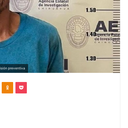
isión preventiva
VKontakte
Odnoklassniki
Pocket