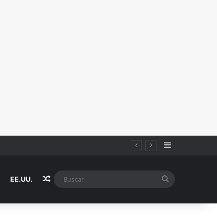
Sidebar
Random Article
Buscar
EE.UU.