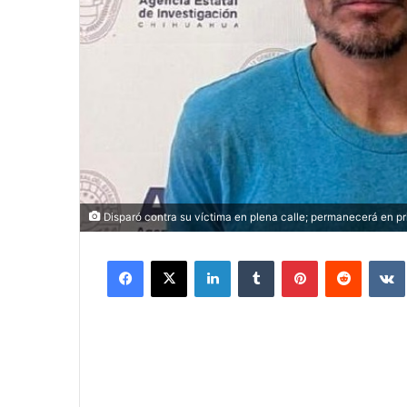
Disparó contra su víctima en plena calle; permanecerá en pr
Facebook
X
LinkedIn
Tumblr
Pinterest
Reddit