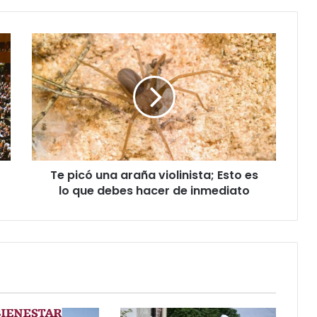
Te
picó
una
araña
violinista;
Esto
es
lo
que
Te picó una araña violinista; Esto es
debes
hacer
lo que debes hacer de inmediato
de
inmediato