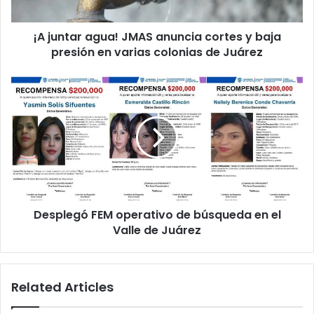
baja
presión
¡A juntar agua! JMAS anuncia cortes y baja
en
varias
presión en varias colonias de Juárez
colonias
de
Desplegó
Juárez
FEM
operativo
de
búsqueda
en
el
Valle
de
Desplegó FEM operativo de búsqueda en el
Juárez
Valle de Juárez
Related Articles