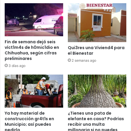
Fin de semana dejó seis
víct1m4s de h0mic1dio en
Qui3res una Viviend4 para
Chihuahua, según cifras
el Bienestar
preliminares
2 semanas ago
3 días ago
Ya hay material de
¿Tienes una pata de
construcción gr4t1s en
elefante en casa? Podrías
Municipio; así puedes
recibir una multa
pedirlo
millonaria si no puedes