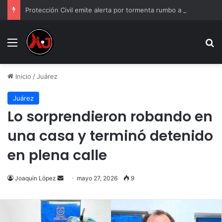
Protección Civil emite alerta por tormenta rumbo a Juárez
Menu
B
Inicio
/
Juárez
Juárez
Lo sorprendieron robando en
una casa y terminó detenido
en plena calle
Send
Joaquín López
mayo 27, 2026
9
an
email