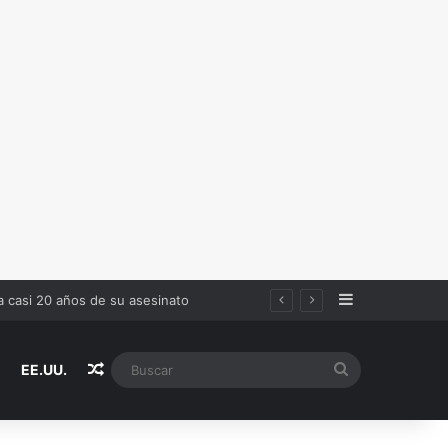
Sidebar
en estas reglas
Random Article
Buscar
EE.UU.