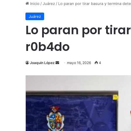
Inicio
/
Juárez
/
Lo paran por tirar basura y termina det
Juárez
Lo paran por tira
r0b4do
Send
Joaquín López
mayo 16, 2026
4
an
email