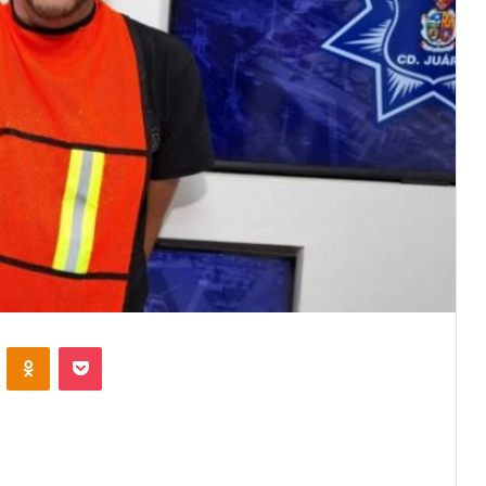
VKontakte
Odnoklassniki
Pocket