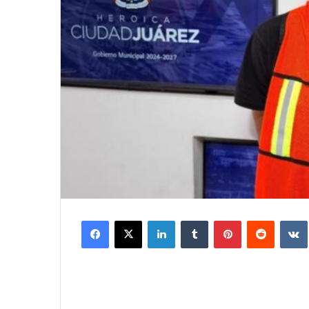
Facebook
X
LinkedIn
Tumblr
Pinterest
Reddit