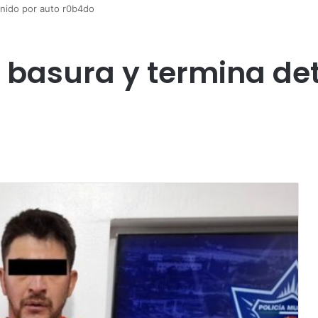
enido por auto r0b4do
r basura y termina de