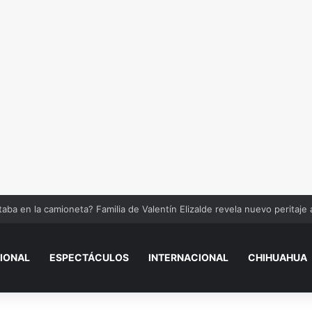
tos mayores podrían perder el pago de la Pensión Bienestar si incumpl
IONAL
ESPECTÁCULOS
INTERNACIONAL
CHIHUAHUA