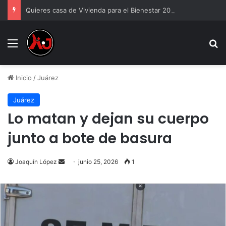
Quieres casa de Vivienda para el Bienestar 2026
Menu
B
Inicio
/
Juárez
Juárez
Lo matan y dejan su cuerpo
junto a bote de basura
Send
Joaquín López
junio 25, 2026
1
an
email