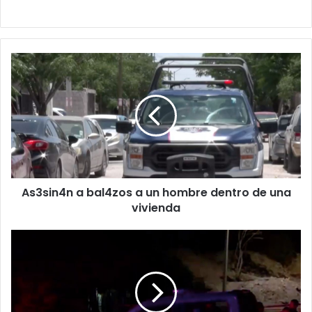
As3sin4n
a
bal4zos
a
un
hombre
dentro
de
una
As3sin4n a bal4zos a un hombre dentro de una
vivienda
vivienda
At4que
arm4do
deja
a
un
hombre