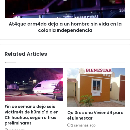
sin
vida
en
At4que arm4do deja a un hombre sin vida en la
la
colonia
colonia Independencia
Independencia
Related Articles
Fin de semana dejó seis
víct1m4s de h0mic1dio en
Qui3res una Viviend4 para
Chihuahua, según cifras
el Bienestar
preliminares
2 semanas ago