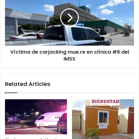
que
carjacking
el
mue.re
otro
en
clínica
#6
del
IMSS
Víctima de carjacking mue.re en clínica #6 del
IMSS
Related Articles