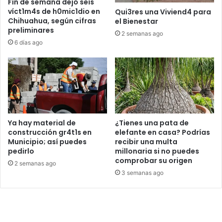
Fin de semana dejó seis
víct1m4s de h0mic1dio en
Qui3res una Viviend4 para
Chihuahua, según cifras
el Bienestar
preliminares
2 semanas ago
6 días ago
Ya hay material de
¿Tienes una pata de
construcción gr4t1s en
elefante en casa? Podrías
Municipio; así puedes
recibir una multa
pedirlo
millonaria si no puedes
comprobar su origen
2 semanas ago
3 semanas ago