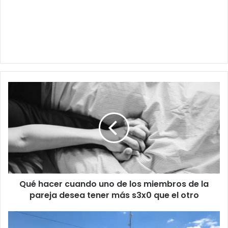
Qué
hacer
cuando
uno
de
los
miembros
de
la
Qué hacer cuando uno de los miembros de la
pareja
desea
pareja desea tener más s3x0 que el otro
tener
más
Víctima
s3x0
de