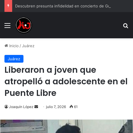
Descubren presunta infidelidad en concierto de Grupo Firme: “Mi prima anda con el esposo de mi hermana”
Menu
B
Inicio
/
Juárez
Juárez
Liberaron a joven que
atropelló a adolescente en el
Puente Libre
Send
Joaquín López
julio 7, 2026
61
an
email