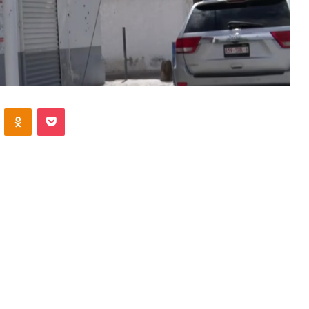
VKontakte
Odnoklassniki
Pocket