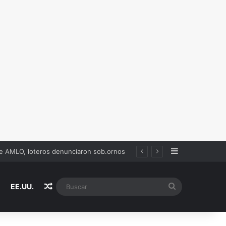
Sidebar
de AMLO, loteros denunciaron sob.ornos
Random Article
Buscar
EE.UU.