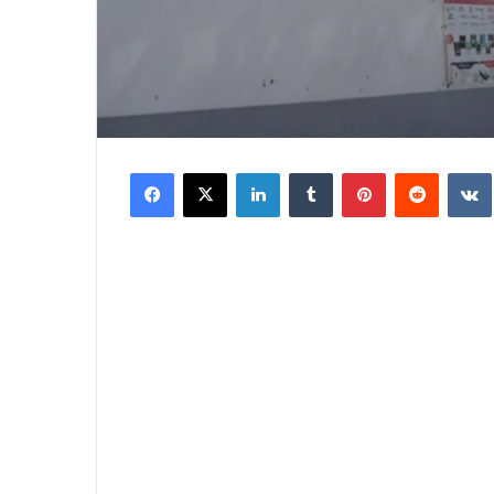
Facebook
X
LinkedIn
Tumblr
Pinterest
Reddit