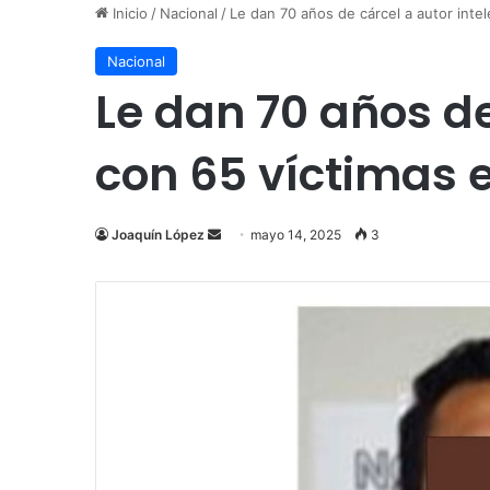
Inicio
/
Nacional
/
Le dan 70 años de cárcel a autor inte
Nacional
Le dan 70 años d
con 65 víctimas 
Send
Joaquín López
mayo 14, 2025
3
an
email