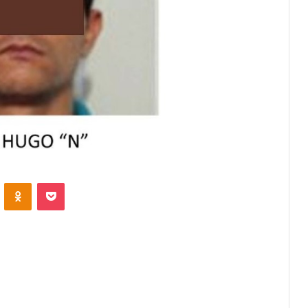
VKontakte
Odnoklassniki
Pocket