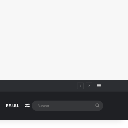
Sidebar
Random Article
Buscar
EE.UU.