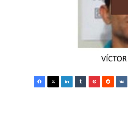
Facebook
X
LinkedIn
Tumblr
Pinterest
Reddit