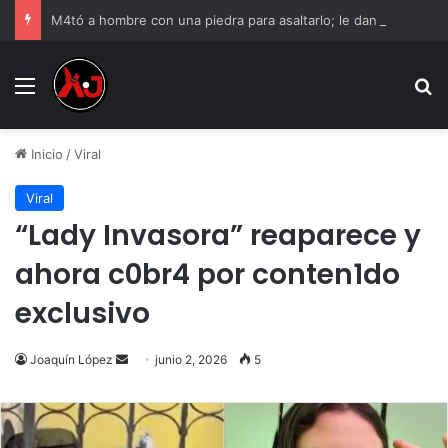
M4tó a hombre con una piedra para asaltarlo; le dan 12 años de cárcel
Menu
B
Inicio
/
Viral
Viral
“Lady Invasora” reaparece y
ahora c0br4 por conten1do
exclusivo
Send
Joaquín López
junio 2, 2026
5
an
email