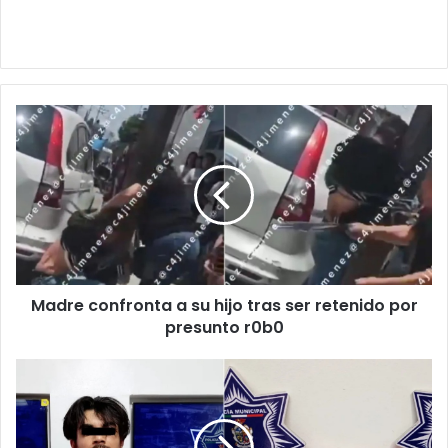
Madre
confronta
a
su
hijo
tras
ser
retenido
por
Madre confronta a su hijo tras ser retenido por
presunto
r0b0
presunto r0b0
Rescatan
a
mujer
at4da