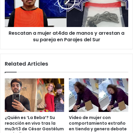
de
manos
y
arrestan
a
Rescatan a mujer at4da de manos y arrestan a
su
pareja
su pareja en Parajes del Sur
en
Parajes
del
Related Articles
Sur
¿Quién es ‘La Beba’? Su
Video de mujer con
reacción en vivo tras la
comportamiento extraño
mu3rt3 de César Gastélum
en tienda y genera debate