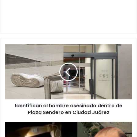
Identifican
al
hombre
asesinado
dentro
de
Plaza
Sendero
en
Identifican al hombre asesinado dentro de
Ciudad
Juárez
Plaza Sendero en Ciudad Juárez
Conagua
destruye