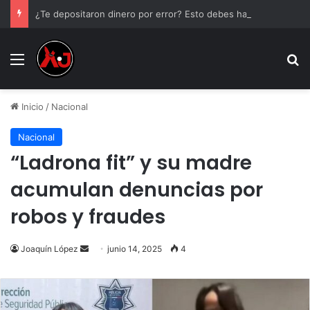
¿Te depositaron dinero por error? Esto debes hacer antes de tocarlo
Menu
B
Inicio
/
Nacional
Nacional
“Ladrona fit” y su madre
acumulan denuncias por
robos y fraudes
Send
Joaquín López
junio 14, 2025
4
an
email