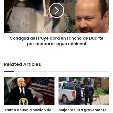
obra
en
rancho
de
Duarte
por
acaparar
Conagua destruye obra en rancho de Duarte
agua
nacional
por acaparar agua nacional
Related Articles
Trump acusa a México de
Mujer resulta gravemente