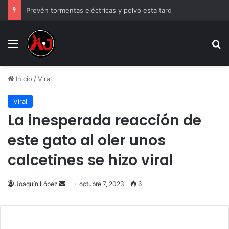
Prevén tormentas eléctricas y polvo esta tarde en Ciudad Juárez
Menu
B
Inicio
/
Viral
Viral
La inesperada reacción de
este gato al oler unos
calcetines se hizo viral
Send
Joaquín López
octubre 7, 2023
6
an
email