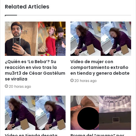
Tajín
Related Articles
en
su
bolso
¿Quién es ‘La Beba’? Su
Video de mujer con
reacción en vivo tras la
comportamiento extraño
mu3rt3 de César Gastélum
en tienda y genera debate
se viraliza
20 horas ago
20 horas ago
Video en tienda desata
Broma del “gusano” por