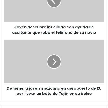
ayuda
de
asaltante
que
robó
Joven descubre infielidad con ayuda de
el
teléfono
asaltante que robó el teléfono de su novio
de
su
Detienen
novio
a
joven
mexicana
en
aeropuerto
de
EU
por
Detienen a joven mexicana en aeropuerto de EU
llevar
un
por llevar un bote de Tajín en su bolso
bote
de