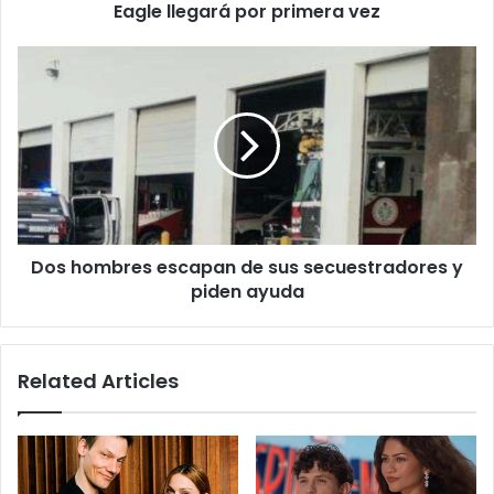
primera
Eagle llegará por primera vez
vez
Dos
hombres
escapan
de
sus
secuestradores
y
piden
ayuda
Dos hombres escapan de sus secuestradores y
piden ayuda
Related Articles