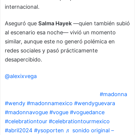
internacional.
Aseguró que
Salma Hayek
—quien también subió
al escenario esa noche— vivió un momento
similar, aunque este no generó polémica en
redes sociales y pasó prácticamente
desapercibido.
@alexixvega
Y la invitada de Madonna en esta
noche fue la controversial Wendy Guevara. A
muchos nos sorprendió! Y soporten!
#madonna
#wendy
#madonnamexico
#wendyguevara
#madonnavogue
#vogue
#voguedance
#celebrationtour
#celebrationtourmexico
#abril2024
#ysoporten
♬ sonido original –