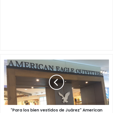
"Para
los
bien
vestidos
de
Juárez"
American
Eagle
llegará
"Para los bien vestidos de Juárez" American
por