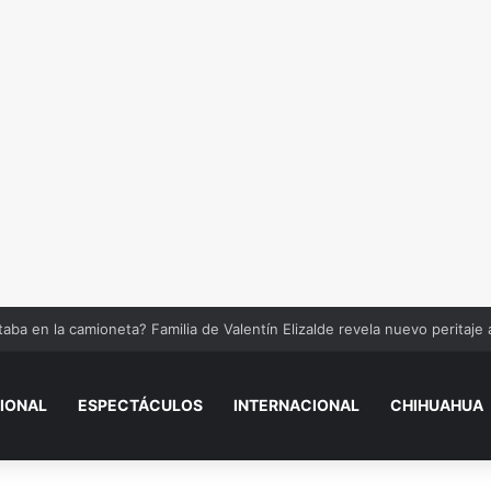
tos mayores podrían perder el pago de la Pensión Bienestar si incumpl
IONAL
ESPECTÁCULOS
INTERNACIONAL
CHIHUAHUA