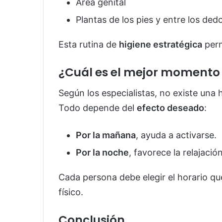
Área genital
Plantas de los pies y entre los ded
Esta rutina de
higiene estratégica
perm
¿Cuál es el mejor momento 
Según los especialistas, no existe una
Todo depende del
efecto deseado
:
Por la mañana
, ayuda a activarse.
Por la noche
, favorece la relajació
Cada persona debe elegir el horario q
físico.
Conclusión