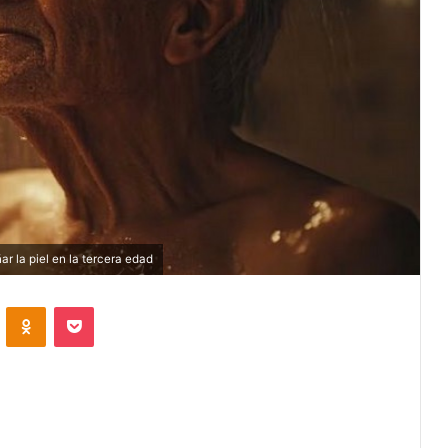
 la piel en la tercera edad
VKontakte
Odnoklassniki
Pocket