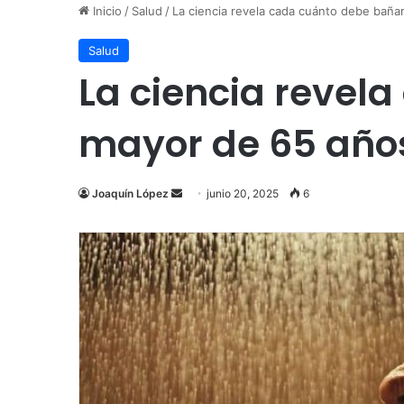
Inicio
/
Salud
/
La ciencia revela cada cuánto debe baña
Salud
La ciencia revel
mayor de 65 año
Send
Joaquín López
junio 20, 2025
6
an
email