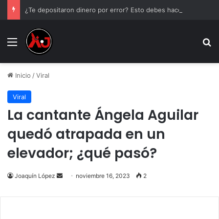
¿Te depositaron dinero por error? Esto debes hacer antes de tocarlo
Menu
B
Inicio
/
Viral
Viral
La cantante Ángela Aguilar
quedó atrapada en un
elevador; ¿qué pasó?
Send
Joaquín López
noviembre 16, 2023
2
an
email