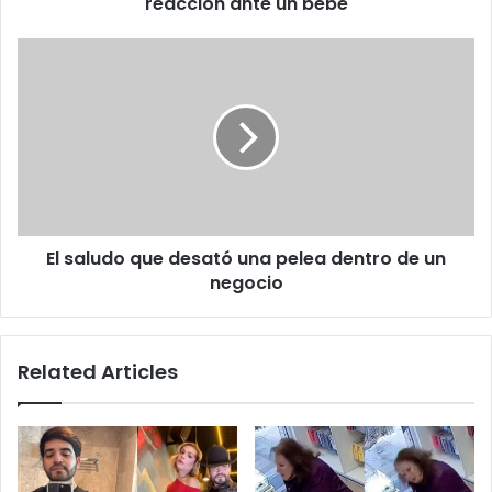
reacción ante un bebé
El
saludo
que
desató
una
pelea
dentro
de
un
El saludo que desató una pelea dentro de un
negocio
negocio
Related Articles