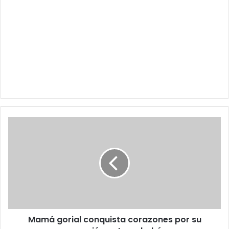
Mamá
gorial
conquista
corazones
por
su
reacción
ante
un
Mamá gorial conquista corazones por su
bebé