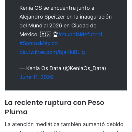
Kenia OS se encuentra junto a
Alejandro Speitzer en la inauguración
del Mundial 2026 en Ciudad de
México. 🇲🇽 🏆
#mundialdefútbol
#SomosMéxico
pic.twitter.com/bjaKkiBLlq
— Kenia Os Data (@KeniaOs_Data)
June 11, 2026
La reciente ruptura con Peso
Pluma
La atención mediática también aumentó debido