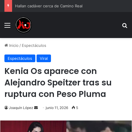
Hallan cadáver cerca de Camino Real
Menu
B
Inicio
/
Espectáculos
Espectáculos
Viral
Kenia Os aparece con
Alejandro Speitzer tras su
ruptura con Peso Pluma
Send
Joaquín López
junio 11, 2026
5
an
email