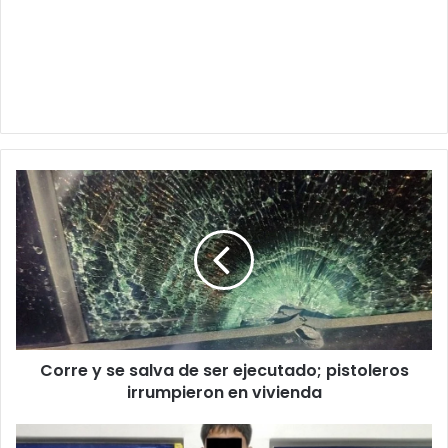
Corre
y
se
salva
de
ser
ejecutado;
pistoleros
irrumpieron
Corre y se salva de ser ejecutado; pistoleros
en
vivienda
irrumpieron en vivienda
Joven