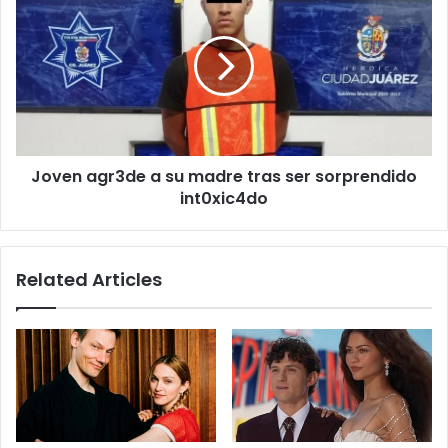
agr3de
a
su
madre
tras
ser
sorprendido
int0xic4do
Joven agr3de a su madre tras ser sorprendido
int0xic4do
Related Articles