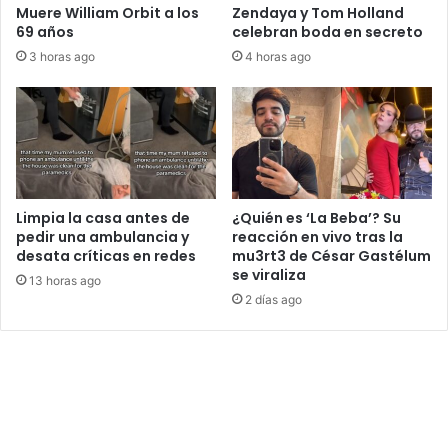
Muere William Orbit a los
Zendaya y Tom Holland
69 años
celebran boda en secreto
3 horas ago
4 horas ago
Limpia la casa antes de
¿Quién es ‘La Beba’? Su
pedir una ambulancia y
reacción en vivo tras la
desata críticas en redes
mu3rt3 de César Gastélum
se viraliza
13 horas ago
2 días ago