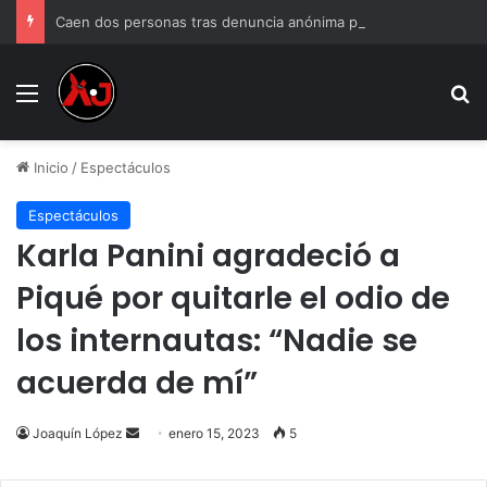
Caen dos personas tras denuncia anónima por venta de droga
Menu
B
Inicio
/
Espectáculos
Espectáculos
Karla Panini agradeció a
Piqué por quitarle el odio de
los internautas: “Nadie se
acuerda de mí”
Send
Joaquín López
enero 15, 2023
5
an
email