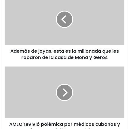
de
joyas,
esta
es
la
millonada
que
les
Además de joyas, esta es la millonada que les
robaron
de
robaron de la casa de Mona y Geros
la
casa
AMLO
de
revivió
Mona
polémica
y
por
Geros
médicos
cubanos
y
acusó
a
AMLO revivió polémica por médicos cubanos y
la