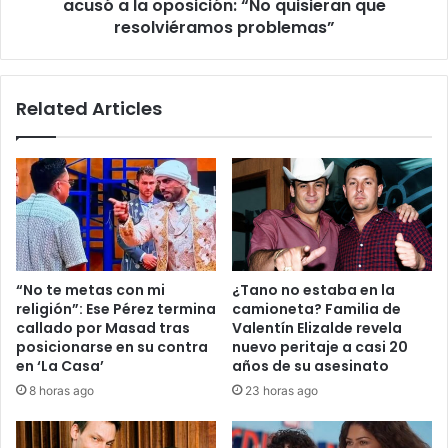
oposición:
acusó a la oposición: “No quisieran que
“No
resolviéramos problemas”
quisieran
que
resolviéramos
Related Articles
problemas”
“No te metas con mi
¿Tano no estaba en la
religión”: Ese Pérez termina
camioneta? Familia de
callado por Masad tras
Valentín Elizalde revela
posicionarse en su contra
nuevo peritaje a casi 20
en ‘La Casa’
años de su asesinato
8 horas ago
23 horas ago