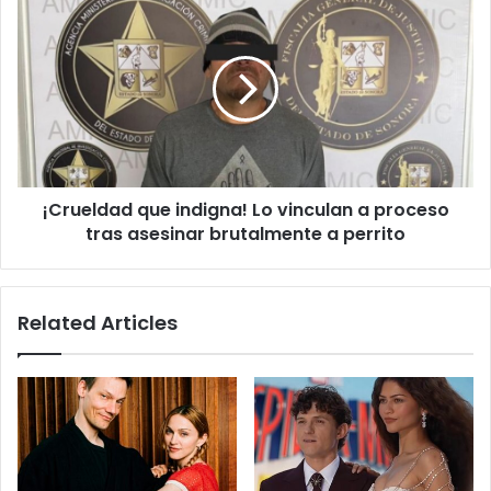
la
que
herencia
indigna!
Lo
vinculan
a
proceso
tras
asesinar
¡Crueldad que indigna! Lo vinculan a proceso
brutalmente
a
tras asesinar brutalmente a perrito
perrito
Related Articles