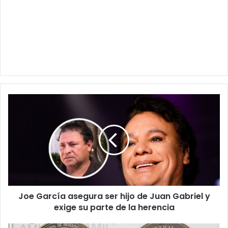
Joe
García
asegura
ser
hijo
de
Juan
Gabriel
y
Joe García asegura ser hijo de Juan Gabriel y
exige
su
exige su parte de la herencia
parte
de
¡Crueldad