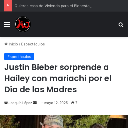
Quieres casa de Vivienda para el Bienestar 2026
Menu
B
Inicio
/
Espectáculos
Espectáculos
Justin Bieber sorprende a
Hailey con mariachi por el
Día de las Madres
Send
Joaquín López
mayo 12, 2025
7
an
email