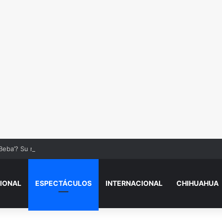
Beba’? Su reacción en vivo tras la mu3rt3 de César Gastélum se viraliza
IONAL
ESPECTÁCULOS
INTERNACIONAL
CHIHUAHUA