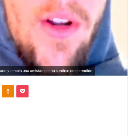
ado y rompió una amistad por no sentirse comprendido
VKontakte
Odnoklassniki
Pocket