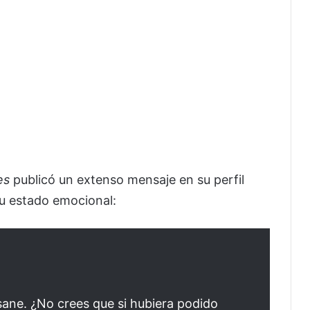
es
publicó un extenso mensaje en su perfil
su estado emocional:
ane. ¿No crees que si hubiera podido