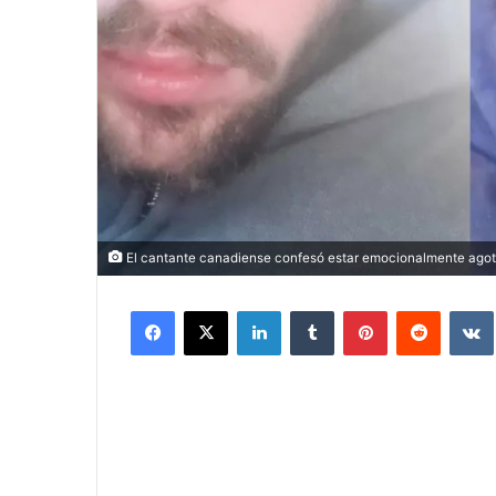
El cantante canadiense confesó estar emocionalmente agot
Facebook
X
LinkedIn
Tumblr
Pinterest
Reddit