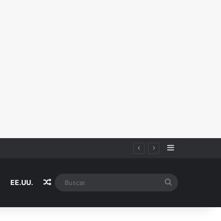
Sidebar
Random Article
Buscar
EE.UU.