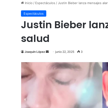
Inicio
/
Espectáculos
/
Justin Bieber lanza mensajes ala
Espectáculos
Justin Bieber la
salud
Send
Joaquín López
junio 22, 2025
3
an
email