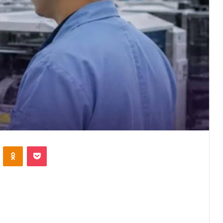
VKontakte
Odnoklassniki
Pocket