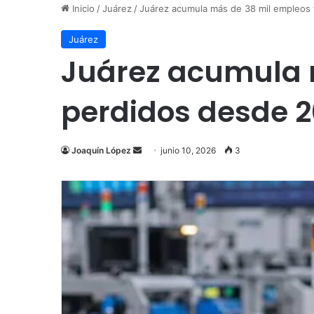
Inicio
/
Juárez
/
Juárez acumula más de 38 mil empleos
Juárez
Juárez acumula 
perdidos desde 
Send
Joaquín López
junio 10, 2026
3
an
email