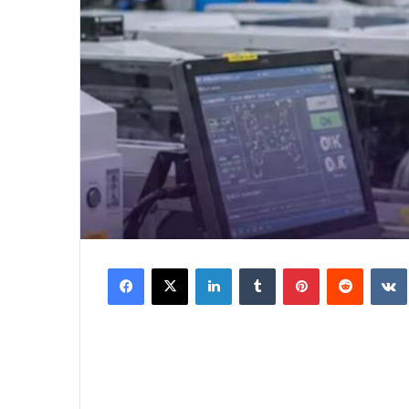
Facebook
X
LinkedIn
Tumblr
Pinterest
Reddit