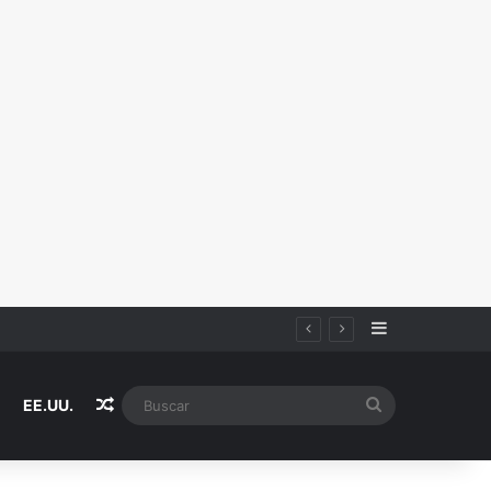
Sidebar
Random Article
Buscar
EE.UU.