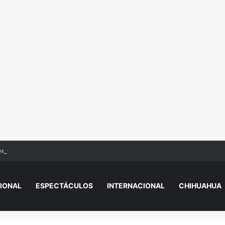
vencito sin vida en el Camino Real
IONAL
ESPECTÁCULOS
INTERNACIONAL
CHIHUAHUA