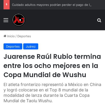
Cuidado adultos mayores podrían perder el pago de la Pensión Bienestar si incumplen estas reglas
Menu
B
Inicio
/
Deportes
Deportes
Juárez
Juarense Raúl Rubio termina
entre los ocho mejores en la
Copa Mundial de Wushu
El atleta fronterizo representó a México en China
y logró colocarse en el Top 8 mundial de la
modalidad de lanza durante la Cuarta Copa
Mundial de Taolu Wushu.