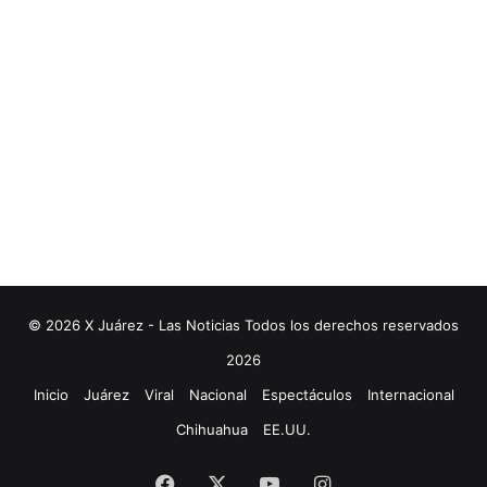
© 2026 X Juárez - Las Noticias Todos los derechos reservados
2026
Inicio
Juárez
Viral
Nacional
Espectáculos
Internacional
Chihuahua
EE.UU.
Facebook
X
YouTube
Instagram