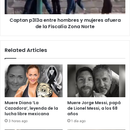
afuera
de
la
Captan p3l3a entre hombres y mujeres afuera
Fiscalía
Zona
de la Fiscalía Zona Norte
Norte
Related Articles
Muere Diana ‘La
Muere Jorge Messi, papá
Cazadora’, leyenda de la
de Lionel Messi, a los 68
lucha libre mexicana
años
3 horas ago
1 día ago