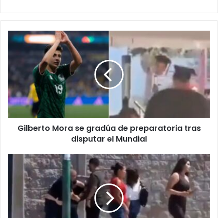
Gilberto
Mora
se
gradúa
de
preparatoria
tras
disputar
el
Gilberto Mora se gradúa de preparatoria tras
Mundial
disputar el Mundial
Captan
p3l3a
entre
hombres
y
mujeres