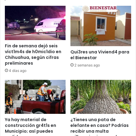
Fin de semana dejó seis
víct1m4s de h0mic1dio en
Qui3res una Viviend4 para
Chihuahua, según cifras
el Bienestar
preliminares
2 semanas ago
4 días ago
Ya hay material de
¿Tienes una pata de
construcción gr4t1s en
elefante en casa? Podrías
Municipio; así puedes
recibir una multa