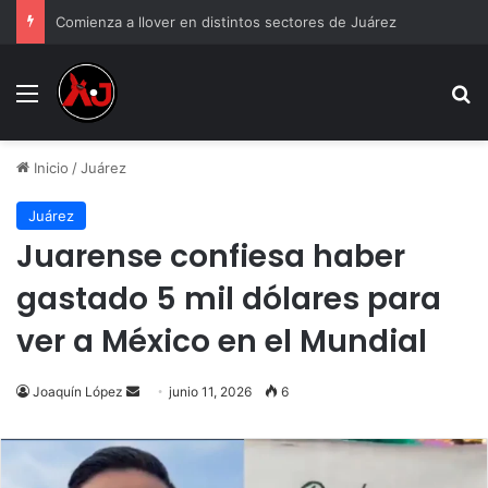
Comienza a llover en distintos sectores de Juárez
Menu
B
Inicio
/
Juárez
Juárez
Juarense confiesa haber
gastado 5 mil dólares para
ver a México en el Mundial
Send
Joaquín López
junio 11, 2026
6
an
email