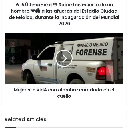
🚨 #ÚltimaHora 🚨 Reportan muerte de un
🏟️
a
hombre 💔🏟️ a las afueras del Estadio Ciudad
las
de México, durante la inauguración del Mundial
afueras
2026
del
Estadio
Mujer
Ciudad
si.n
de
vid4
México,
con
durante
alambre
la
enredado
inauguración
en
del
el
Mundial
cuello
2026
Mujer si.n vid4 con alambre enredado en el
cuello
Related Articles