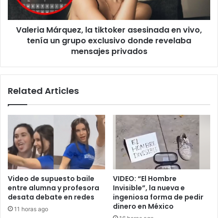
tenía
un
Valeria Márquez, la tiktoker asesinada en vivo,
grupo
exclusivo
tenía un grupo exclusivo donde revelaba
donde
mensajes privados
revelaba
mensajes
privados
Related Articles
Video de supuesto baile
VIDEO: “El Hombre
entre alumna y profesora
Invisible”, la nueva e
desata debate en redes
ingeniosa forma de pedir
dinero en México
11 horas ago