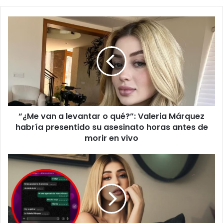
“¿Me
van
a
levantar
o
qué?”:
Valeria
Márquez
habría
“¿Me van a levantar o qué?”: Valeria Márquez
presentido
su
habría presentido su asesinato horas antes de
asesinato
morir en vivo
horas
antes
Valeria
de
Márquez,
morir
la
en
tiktoker
vivo
asesinada
en
vivo,