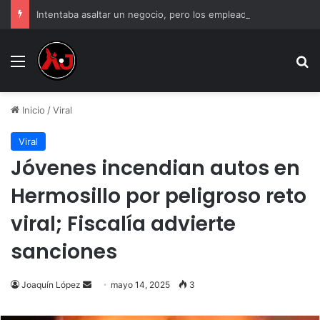
Intentaba asaltar un negocio, pero los empleados lo atraparon en Juárez
Menu
B
Inicio
/
Viral
Viral
Jóvenes incendian autos en
Hermosillo por peligroso reto
viral; Fiscalía advierte
sanciones
Send
Joaquín López
mayo 14, 2025
3
an
email