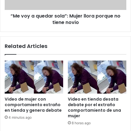
porque
no
“Me voy a quedar sola”: Mujer llora porque no
tiene
novio
tiene novio
Related Articles
Video de mujer con
Video en tienda desata
comportamiento extraño
debate por el extraño
en tienda y genera debate
comportamiento de una
mujer
4 minutos ago
8 horas ago