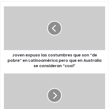
Joven
expuso
las
costumbres
que
son
“de
pobre”
en
Joven expuso las costumbres que son “de
Latinoamérica
pero
pobre” en Latinoamérica pero que en Australia
que
se consideran “cool”
en
Australia
“Me
se
voy
consideran
a
“cool”
quedar
sola”:
Mujer
llora