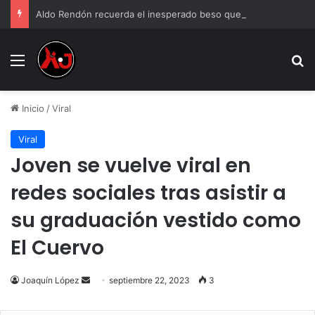
Aldo Rendón recuerda el inesperado beso que recibió de Luis Miguel
Menu
B
Inicio
/
Viral
Viral
Joven se vuelve viral en
redes sociales tras asistir a
su graduación vestido como
El Cuervo
Send
Joaquín López
septiembre 22, 2023
3
an
email