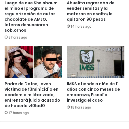
Luego de que Sheinbaum
Abuelita regresaba de
eliminó el programa de
vender semitas y la
regularización de autos
mataron en asalto; le
chocolate de AMLO,
quitaron 90 pesos
loteros denunciaron
14 horas ago
sob.ornos
8 horas ago
Padre de Dafne, joven
IMSS atiende a n1ña de 11
víctima de f3min1cid1o en
años con cinco meses de
academia militarizada,
embarazo; Fiscalía
enfrentará juicio acusado
investiga el caso
de haberla v10lad0
18 horas ago
17 horas ago