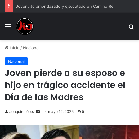
Jovencito amor.dazado y eje.cutado en Camino Real
Menu
B
Inicio
/
Nacional
Nacional
Joven pierde a su esposo e
hijo en trágico accidente el
Día de las Madres
Send
Joaquín López
mayo 12, 2025
5
an
email