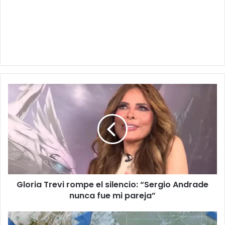
Gloria
Trevi
rompe
el
silencio:
“Sergio
Andrade
nunca
fue
Gloria Trevi rompe el silencio: “Sergio Andrade
mi
pareja”
nunca fue mi pareja”
Clima