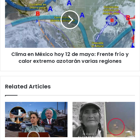
en
México
hoy
12
de
mayo:
Frente
frío
Clima en México hoy 12 de mayo: Frente frío y
y
calor
calor extremo azotarán varias regiones
extremo
azotarán
varias
Related Articles
regiones