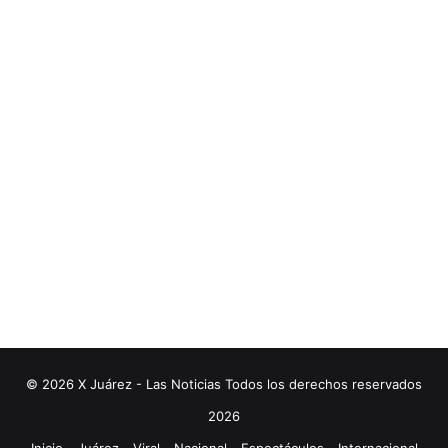
© 2026 X Juárez - Las Noticias Todos los derechos reservados
2026
Inicio
Juárez
Viral
Nacional
Espectáculos
Internacional