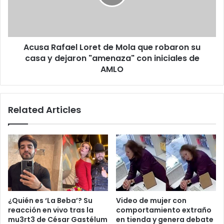
que
robaron
su
casa
Acusa Rafael Loret de Mola que robaron su
y
dejaron
casa y dejaron "amenaza" con iniciales de
"amenaza"
AMLO
con
iniciales
de
Related Articles
AMLO
¿Quién es ‘La Beba’? Su
Video de mujer con
reacción en vivo tras la
comportamiento extraño
mu3rt3 de César Gastélum
en tienda y genera debate