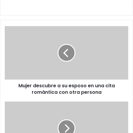
Mujer
descubre
a
su
esposo
en
una
cita
romántica
Mujer descubre a su esposo en una cita
con
otra
romántica con otra persona
persona
Acusa
Rafael
Loret
de
Mola