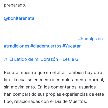
preparado.
@bonitarenata
Ayer me visitó mi papá, aún no terminaba el altar
y ya estaba tomando su coquita ❤️ 🕯️
#hanalpixán
#tradiciones
#diademuertos
#Yucatán
♬ El Latido de mi Corazón – Leslie Gil
Renata muestra que en el altar también hay otra
lata, la cual se encuentra completamente normal,
sin movimiento. En los comentarios, usuarios
han compartido sus propias experiencias de este
tipo, relacionadas con el Día de Muertos.