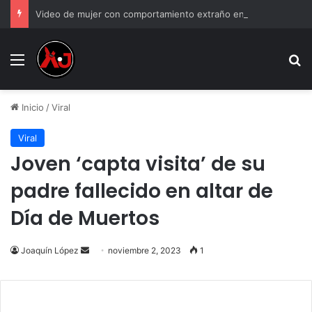
Video de mujer con comportamiento extraño en tienda y genera debate
Menu
B
Inicio
/
Viral
Viral
Joven ‘capta visita’ de su
padre fallecido en altar de
Día de Muertos
Send
Joaquín López
noviembre 2, 2023
1
an
email