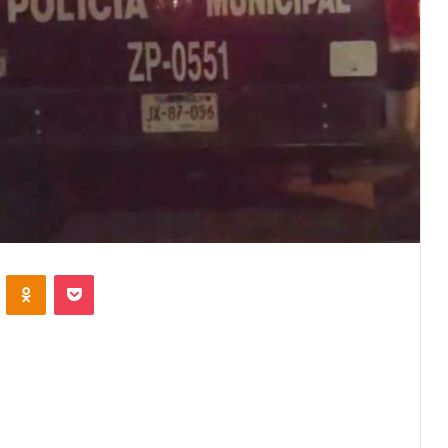
VKontakte
Odnoklassniki
Pocket