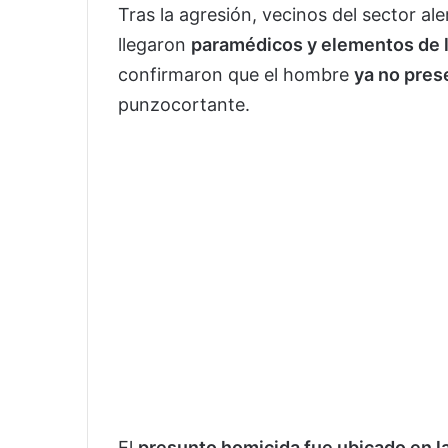
Tras la agresión, vecinos del sector al
llegaron
paramédicos y elementos de l
confirmaron que el hombre
ya no pres
punzocortante.
El
presunto homicida fue ubicado en l