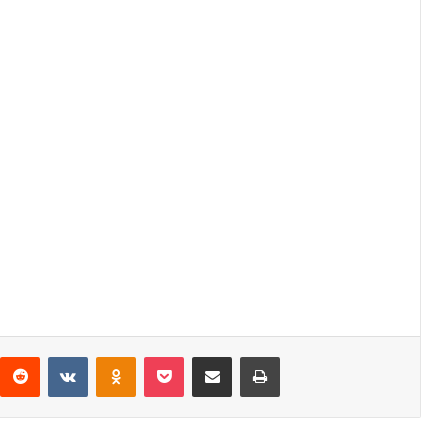
interest
Reddit
VKontakte
Odnoklassniki
Pocket
Share via Email
Print