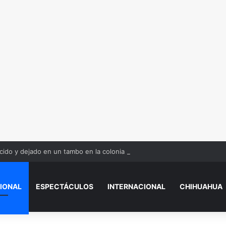
ido y dejado en un tambo en la colonia Olivia Espinoza
IONAL
ESPECTÁCULOS
INTERNACIONAL
CHIHUAHUA