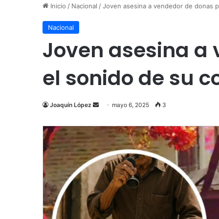
Inicio
/
Nacional
/
Joven asesina a vendedor de donas po
Nacional
Joven asesina a 
el sonido de su 
Send
Joaquín López
mayo 6, 2025
3
an
email