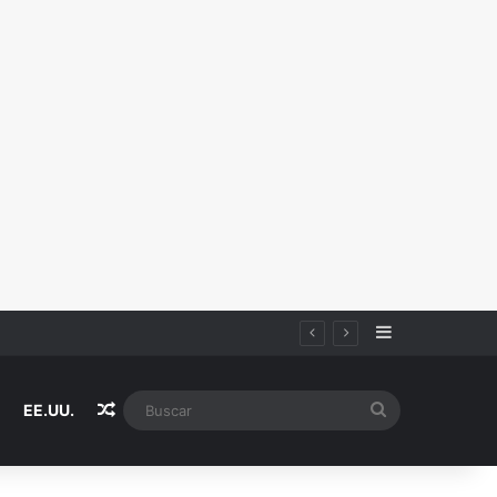
Sidebar
Random Article
Buscar
EE.UU.