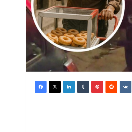
Facebook
X
LinkedIn
Tumblr
Pinterest
Reddit