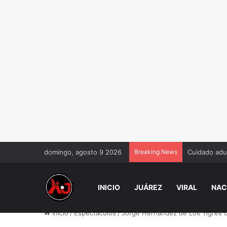
domingo, agosto 9 2026
Breaking News
Hallan sin v
INICIO
JUÁREZ
VIRAL
NAC
Inicio
/
Espectáculos
/
Jorge Hernández de Los Tigres de