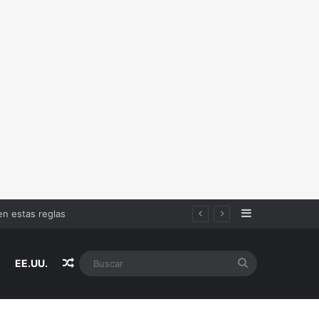
Sidebar
Random Article
Buscar
EE.UU.