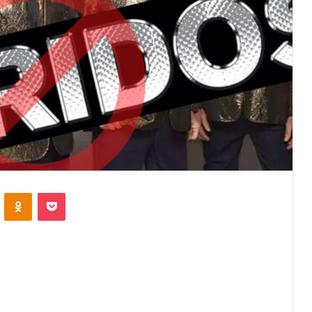
VKontakte
Odnoklassniki
Pocket