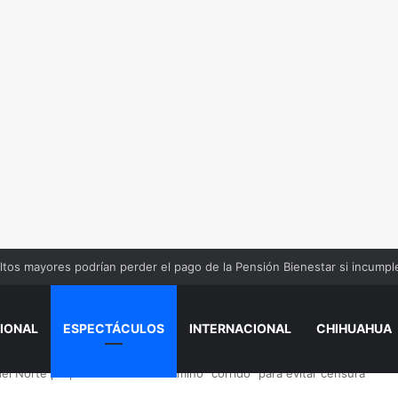
ida a una maestra y a sus dos hijos de 6 y 8 años
IONAL
ESPECTÁCULOS
INTERNACIONAL
CHIHUAHUA
l Norte propone cambiar el término “corrido” para evitar censura