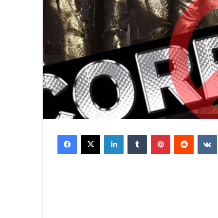
Facebook
X
LinkedIn
Tumblr
Pinterest
Reddit