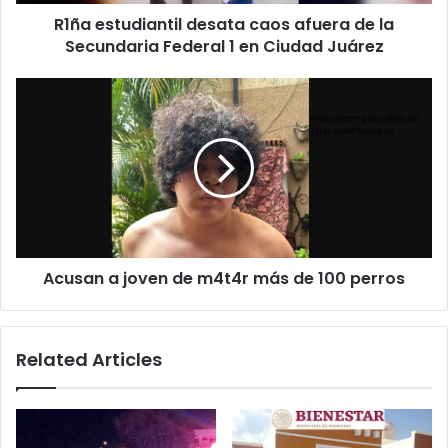
Federal
R1ña estudiantil desata caos afuera de la
1
en
Secundaria Federal 1 en Ciudad Juárez
Ciudad
Juárez
Acusan
a
joven
de
m4t4r
más
de
100
perros
Acusan a joven de m4t4r más de 100 perros
Related Articles