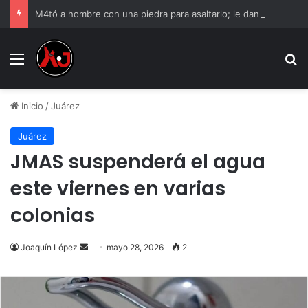
M4tó a hombre con una piedra para asaltarlo; le dan 12 años de cárcel
Menu
B
Inicio
/
Juárez
Juárez
JMAS suspenderá el agua
este viernes en varias
colonias
Send
Joaquín López
mayo 28, 2026
2
an
email