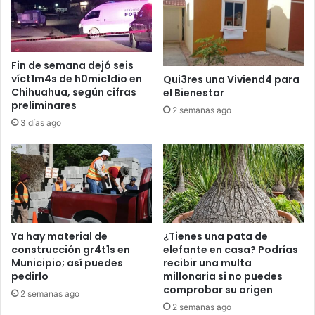
Fin de semana dejó seis
víct1m4s de h0mic1dio en
Qui3res una Viviend4 para
Chihuahua, según cifras
el Bienestar
preliminares
2 semanas ago
3 días ago
Ya hay material de
¿Tienes una pata de
construcción gr4t1s en
elefante en casa? Podrías
Municipio; así puedes
recibir una multa
pedirlo
millonaria si no puedes
comprobar su origen
2 semanas ago
2 semanas ago