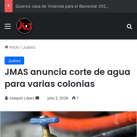
Quieres casa de Vivienda para el Bienestar 2026
Menu
B
Inicio
/
Juárez
Juárez
JMAS anuncia corte de agua
para varias colonias
Send
Joaquín López
julio 2, 2026
7
an
email