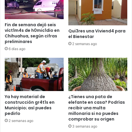
Fin de semana dejó seis
víct1m4s de h0mic1dio en
Qui3res una Viviend4 para
Chihuahua, según cifras
el Bienestar
preliminares
2 semanas ago
6 días ago
Ya hay material de
¿Tienes una pata de
construcción gr4t1s en
elefante en casa? Podrías
Municipio; así puedes
recibir una multa
pedirlo
millonaria si no puedes
comprobar su origen
2 semanas ago
3 semanas ago