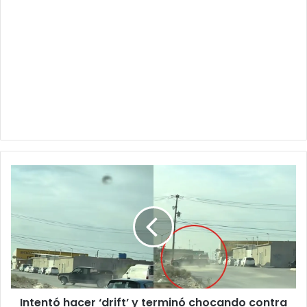
Intentó
hacer
‘drift’
y
terminó
chocando
contra
un
poste
Intentó hacer ‘drift’ y terminó chocando contra