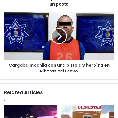
un poste
Cargaba
mochila
con
una
pistola
y
heroína
en
Riberas
Cargaba mochila con una pistola y heroína en
del
Bravo
Riberas del Bravo
Related Articles