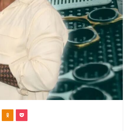
VKontakte
Odnoklassniki
Pocket