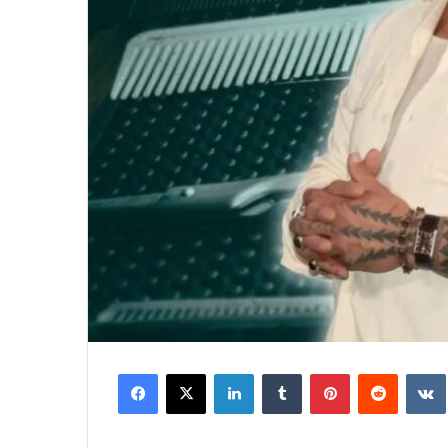
Facebook
X
LinkedIn
Tumblr
Pinterest
Reddit