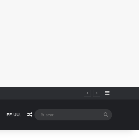
Sidebar
Random Article
Buscar
EE.UU.