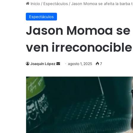
Inicio
/
Espectáculos
/
Jason Momoa se afeita la barba tr
Espectáculos
Jason Momoa se af
ven irreconocible
Send
Joaquín López
agosto 1, 2025
7
an
email