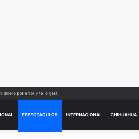
n dinero por error y te lo gastas, ¿estás obligado a devolverlo?
IONAL
ESPECTÁCULOS
INTERNACIONAL
CHIHUAHUA