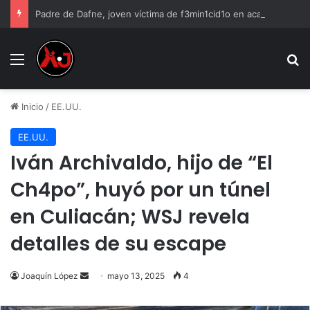
Padre de Dafne, joven víctima de f3min1cid1o en academia militarizada, enfrentará juicio acusado de haberla v10lad0
Menu
B
Inicio
/
EE.UU.
EE.UU.
Iván Archivaldo, hijo de “El
Ch4po”, huyó por un túnel
en Culiacán; WSJ revela
detalles de su escape
Send
Joaquín López
mayo 13, 2025
4
an
email