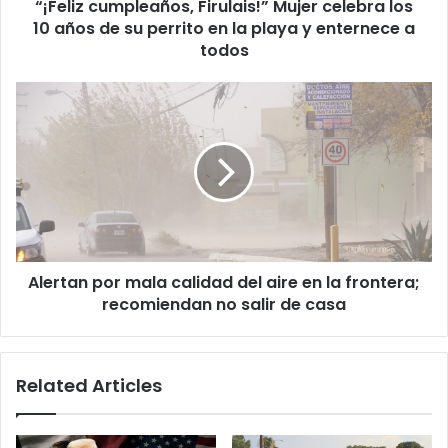
“¡Feliz cumpleaños, Firulais!” Mujer celebra los
su
perrito
10 años de su perrito en la playa y enternece a
en
todos
la
playa
Alertan
y
por
enternece
mala
a
calidad
todos
del
aire
en
la
frontera;
Alertan por mala calidad del aire en la frontera;
recomiendan
no
recomiendan no salir de casa
salir
de
casa
Related Articles