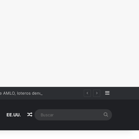
Sidebar
de AMLO, loteros denunciaron sob.ornos
Random Article
Buscar
EE.UU.