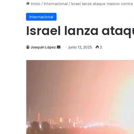
Inicio
/
Internacional
/
Israel lanza ataque masivo contra 
Internacional
Israel lanza ata
Send
Joaquín López
junio 12, 2025
2
an
email