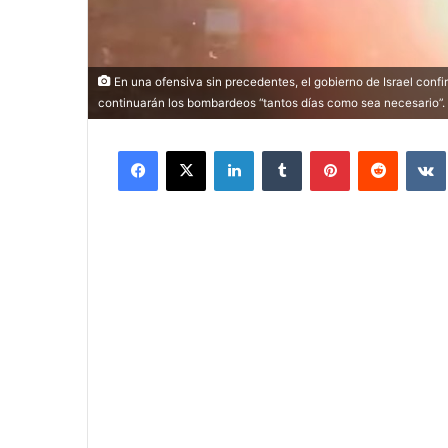
En una ofensiva sin precedentes, el gobierno de Israel conf
continuarán los bombardeos “tantos días como sea necesario”. 
Facebook
X
LinkedIn
Tumblr
Pinterest
Reddit