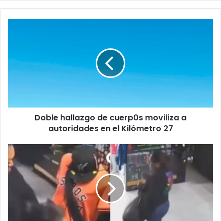
Doble
hallazgo
de
cuerp0s
moviliza
a
autoridades
en
el
Doble hallazgo de cuerp0s moviliza a
Kilómetro
27
autoridades en el Kilómetro 27
Captan
a
dos
mujeres
r0b4ndo
playeras
de
la