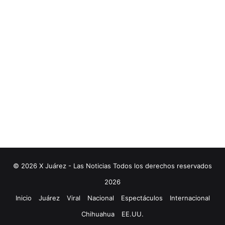
© 2026 X Juárez - Las Noticias Todos los derechos reservados
2026
Inicio
Juárez
Viral
Nacional
Espectáculos
Internacional
Chihuahua
EE.UU.