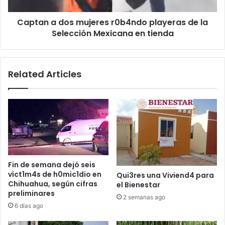
Selección
Captan a dos mujeres r0b4ndo playeras de la
Mexicana
en
Selección Mexicana en tienda
tienda
Related Articles
Fin de semana dejó seis
víct1m4s de h0mic1dio en
Qui3res una Viviend4 para
Chihuahua, según cifras
el Bienestar
preliminares
2 semanas ago
6 días ago