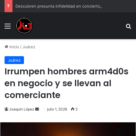
Descubren presunta infidelidad en concierto de Grupo Firme: “Mi prima anda con el esposo de mi hermana”
Menu
B
Inicio
/
Juárez
Juárez
Irrumpen hombres arm4d0s
en negocio y se llevan al
comerciante
Send
Joaquín López
julio 1, 2026
3
an
email