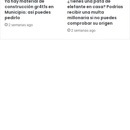
Ya hay material de
¿Tienes una pata de
construcción gr4t1s en
elefante en casa? Podrías
Municipio; así puedes
recibir una multa
pedirlo
millonaria si no puedes
comprobar su origen
2 semanas ago
2 semanas ago