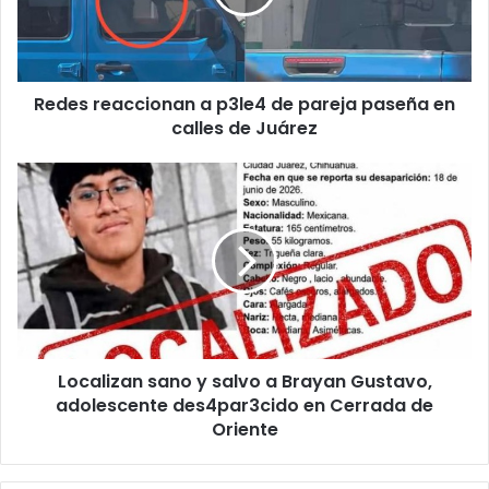
pareja
paseña
en
calles
Redes reaccionan a p3le4 de pareja paseña en
de
Juárez
calles de Juárez
Localizan
sano
y
salvo
a
Brayan
Gustavo,
adolescente
des4par3cido
Localizan sano y salvo a Brayan Gustavo,
en
Cerrada
adolescente des4par3cido en Cerrada de
de
Oriente
Oriente