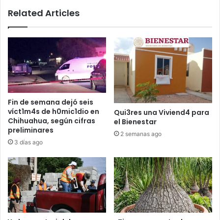
Related Articles
Fin de semana dejó seis
víct1m4s de h0mic1dio en
Qui3res una Viviend4 para
Chihuahua, según cifras
el Bienestar
preliminares
2 semanas ago
3 días ago