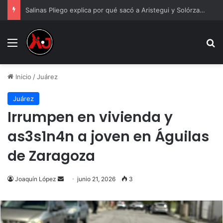
Salinas Pliego explica por qué sacó a Aristegui y Solórzano de TV Azteca
Menu
B
Inicio
/
Juárez
Juárez
Irrumpen en vivienda y
as3s1n4n a joven en Águilas
de Zaragoza
Send
Joaquín López
junio 21, 2026
3
an
email