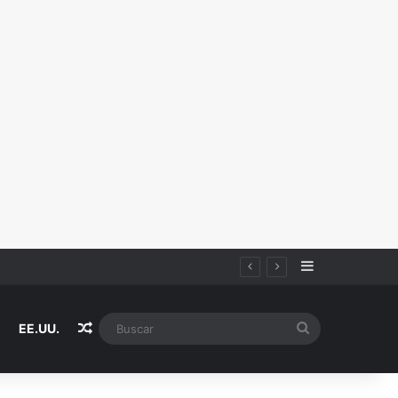
Sidebar
Random Article
Buscar
EE.UU.