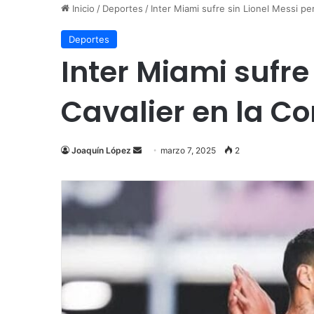
Inicio
/
Deportes
/
Inter Miami sufre sin Lionel Messi p
Deportes
Inter Miami sufre
Cavalier en la 
Send
Joaquín López
marzo 7, 2025
2
an
email