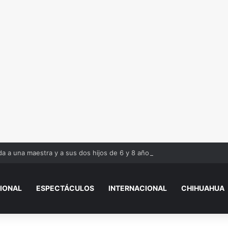
ida a una maestra y a sus dos hijos de 6 y 8 años
IONAL
ESPECTÁCULOS
INTERNACIONAL
CHIHUAHUA