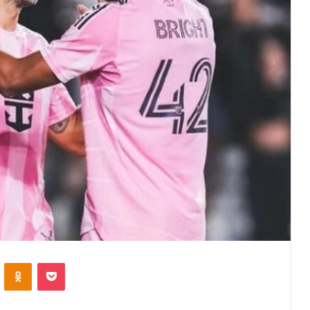
VKontakte
Odnoklassniki
Pocket