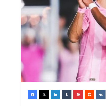
Facebook
X
LinkedIn
Tumblr
Pinterest
Reddit